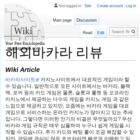
Not logged in
Talk
Create account
Log in
Main page
Discussion
Search
Read
Edit
해외바카라 리뷰
sasugawiki.com
Wiki Article
바카라사이트
카지노사이트에서 대표적인 게임이라 할
수 있습니다. 일반적으로 모든 사이트에서는 바카라, 블랙
잭, 포커 등의 카드 게임은 물론, 슬롯과 룰렛 등 오프라인
카지노에서 제공하는 다수의 게임을 카지노 게임 과 같은
느낌으로 제공하고 있지만, 요즘에는 바카라 게임을 대표
게임으로 서비스하는 온라인 카지노가 많아지고 있는 추세
입니다. 그렇다면 이러한 인기의 비결은 무엇일까요? 우선
바카라 게임 규칙은 매우 심플하여 누구나 쉽게 게임을 시
작할 수 있습니다. 추가 카드와 베팅 룰이 조금 복잡할 수 있
지만, 게임에 관심이 많은 초보자라면 빠르게 이해하고 익