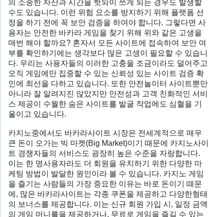
의 소중한 자산과 시간을 헛되이 쓰게 되는 경우도 발생할
수도 있습니다. 이런 위험 요소를 방지하기 위해 플랫폼 선
정을 하기 전에 꼭 보안 검증을 하여야 합니다. 그렇다면 사
용자는 안전한 바카라 게임을 찾기 위해 위와 같은 고생을
매번 해야 할까요? 혼자서 모든 사이트에 접속하여 보안 여
부를 확인하기에는 생각보다 많은 고생이 필요할 수 있습니
다. 우리는 사용자들의 이러한 고충을 조금이라도 덜어주고
오직 게임에만 집중할 수 있는 신뢰성 있는 사이트 검증 확
인에 최선을 다하고 있습니다. 또한 안전놀이터 사이트뿐만
아니라 잘 알려지진 않았지만 안전성과 고객 친화적인 서비
스 제공이 수월한 숨은 사이트를 발굴 작업에도 심혈을 기
울이고 있습니다.
카지노중에서도 바카라사이트 시장은 전세계적으로 매우
큰 돈이 오가는 빅 마켓(Big Market)이기 때문에 카지노사이
트 경쟁자들의 서비스도 굉장히 높은 수준을 자랑합니다.
이는 한 명사용자라도 더 회원을 유치하기 위한 다양한 마
케팅 방법이 발달한 원인이라 볼 수 있습니다. 카지노 게임
을 즐기는 사람들의 가장 중요한 이유는 바로 돈이기 때문
에, 많은 바카라사이트는 각종 쿠폰을 제공하고 다양한형태
의 보너스를 제공합니다. 이는 신규 회원 가입 시, 일정 금액
의 게임 머니를을 제공하거나, 무료로 게임을 즐길 수 있는